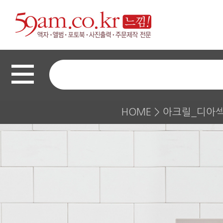
HOME
>
아크릴_디아섹