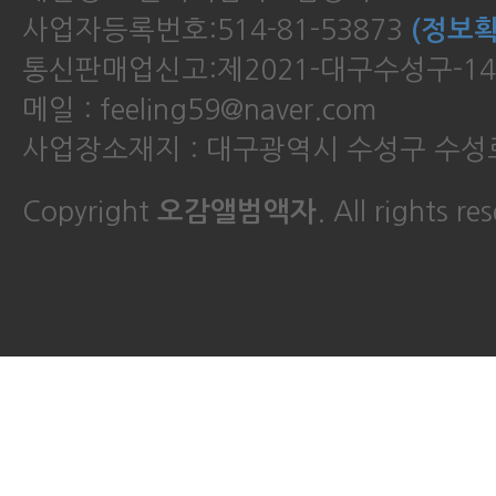
사업자등록번호:514-81-53873
(정보확
통신판매업신고:제2021-대구수성구-14
메일 : feeling59@naver.com
사업장소재지 : 대구광역시 수성구 수성로
Copyright
오감앨범액자
. All rights re