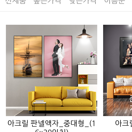
신제품
높은가격
낮은가격
이름순
아크