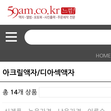
HOME
아크릴액자/디아섹액자
총
14
개 상품