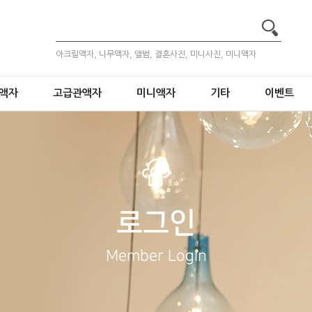
아크릴액자, 나무액자, 앨범, 결혼사진, 미니사진, 미니액자
액자
고급관액자
미니액자
기타
이벤트
로그인
Member Login