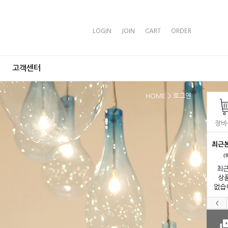
LOGIN
JOIN
CART
ORDER
고객센터
HOME
> 로그인
장바
최근
(
최근
상
없습
<