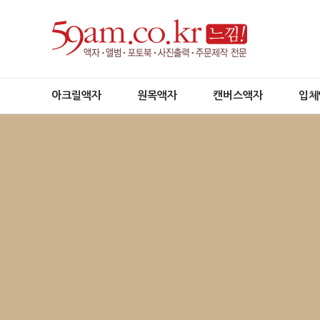
아크릴액자
원목액자
캔버스액자
입체