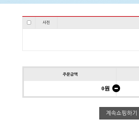
사진
주문금액
0원
계속쇼핑하기