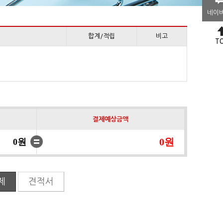
네이
합계/적립
비고
T
결제예상금액
0원
0원
제
견적서