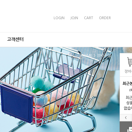
LOGIN
JOIN
CART
ORDER
고객센터
HOME
> 장바구니
장바
최근
(
최근
상
없습
<