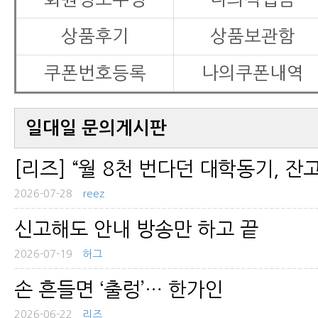
상품후기
상품보관함
쿠폰번호등록
나의쿠폰내역
일대일 문의게시판
[리즈] “월 8천 번다던 대학동기, 잔고
2026-07-28
reez
신고해도 안내 방송만 하고 끝
2026-07-19
허그
손 흔들면 ‘출렁’… 한가인
2026-06-22
리즈