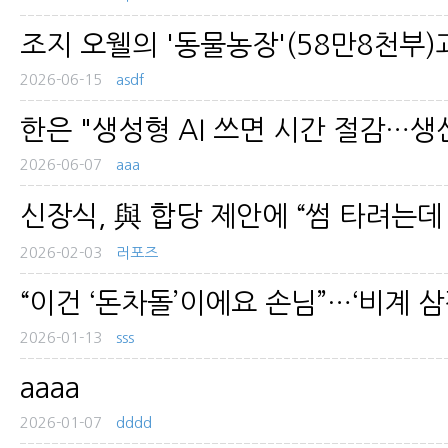
조지 오웰의 '동물농장'(58만8천부)과
2026-06-15
asdf
한은 "생성형 AI 쓰면 시간 절감…생산
2026-06-07
aaa
신장식, 與 합당 제안에 “썸 타려는데
2026-02-03
러포즈
“이건 ‘돈차돌’이에요 손님”…‘비계 삼
2026-01-13
sss
aaaa
2026-01-07
dddd