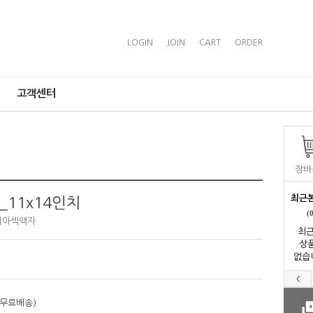
LOGIN
JOIN
CART
ORDER
고객센터
장바
최근
11x14인치
(
디아섹액자
최근
상
없습
<
 무료배송)