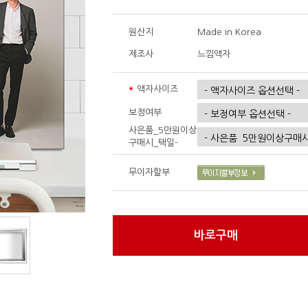
원산지
Made in Korea
제조사
느낌액자
*
액자사이즈
보정여부
구매시_택일-
무이자할부
바로구매