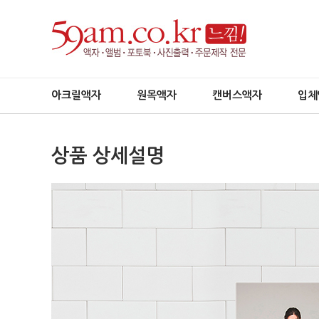
아크릴액자
원목액자
캔버스액자
입체
상품 상세설명