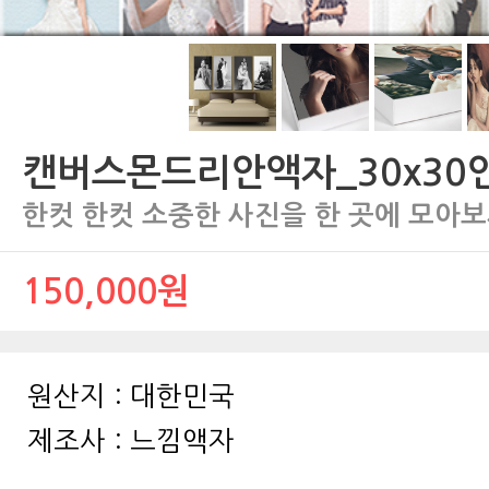
캔버스몬드리안액자_30x30
한컷 한컷 소중한 사진을 한 곳에 모아보
150,000원
원산지 :
대한민국
제조사 :
느낌액자