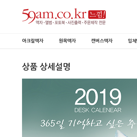
아크릴액자
원목액자
캔버스액자
입체
상품 상세설명