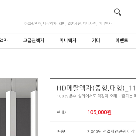
아크릴액자, 나무액자, 앨범, 결혼사진, 미니사진, 미니액자
액자
고급관액자
미니액자
기타
이벤트
HD메탈액자(중형,대형)_11
100%방수_실외에서도 색감이 오래 보존되는 
105,000원
판매가
배송비
3,000원 선결제 (5만원 이상