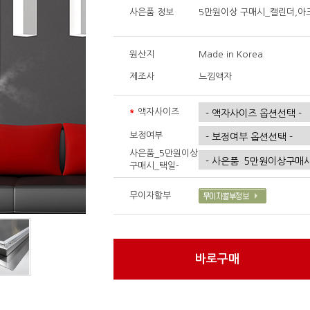
사은품 정보
5만원이상 구매시_캘린더,아
원산지
Made in Korea
제조사
느낌액자
*
액자사이즈
보정여부
구매시_택일-
무이자할부
바로구매