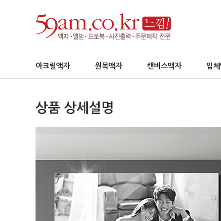
아크릴액자
원목액자
캔버스액자
입체
상품 상세설명