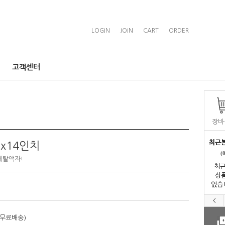
LOGIN
JOIN
CART
ORDER
고객센터
장바
최근
x14인치
(
메탈액자!
최근
상
없습
<
 무료배송)