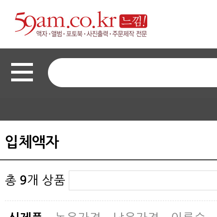
입체액자
총
9
개 상품