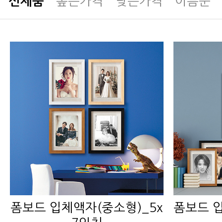
신제품
높은가격
낮은가격
이름순