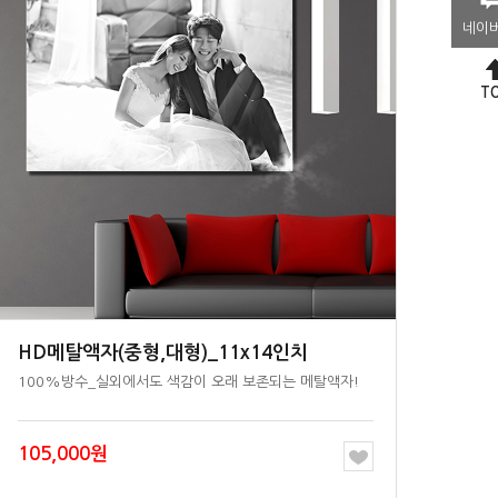
네이
T
HD메탈액자(중형,대형)_11x14인치
100%방수_실외에서도 색감이 오래 보존되는 메탈액자!
105,000원