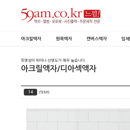
아크릴액자
원목액자
캔버스액자
입체
투명성이 뛰어나 선명도가 매우 높습니다
아크릴액자/디아섹액자
14
ITEMS