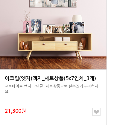
아크릴(엣지)액자_세트상품(5x7인치_3개)
요
21,300원