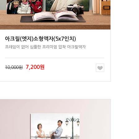
아크릴(엣지)소형액자(5x7인치)
프레임이 없어 심플한 프리미엄 압착 아크릴액자
7,200원
10,000원