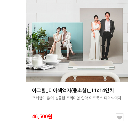
아크릴_디아섹액자(중소형)_11x14인치
프레임이 없어 심플한 프리미엄 압착 아트룩스 디아섹액자
46,500원