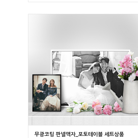
무광코팅 판넬액자_포토테이블 세트상품