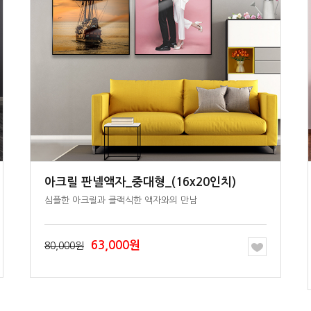
아크릴 판넬액자_중대형_(16x20인치)
심플한 아크릴과 클랙식한 액자와의 만남
63,000원
80,000원