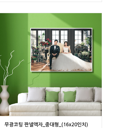
무광코팅 판넬액자_중대형_(16x20인치)