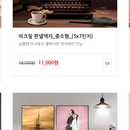
아크릴 판넬액자_중소형_(5x7인치)
심플한 아크릴과 클랙식한 액자와의 만남
11,000원
18,000원