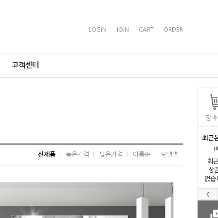
LOGIN
JOIN
CART
ORDER
고객센터
장바
최근
(
신제품
높은가격
낮은가격
이름순
모델별
최근
상
없습
<