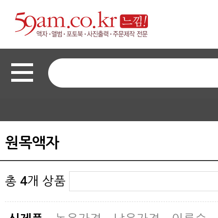
원목액자
총
4
개 상품