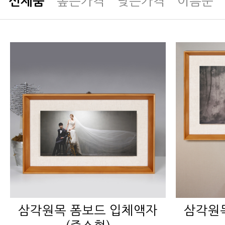
신제품
높은가격
낮은가격
이름순